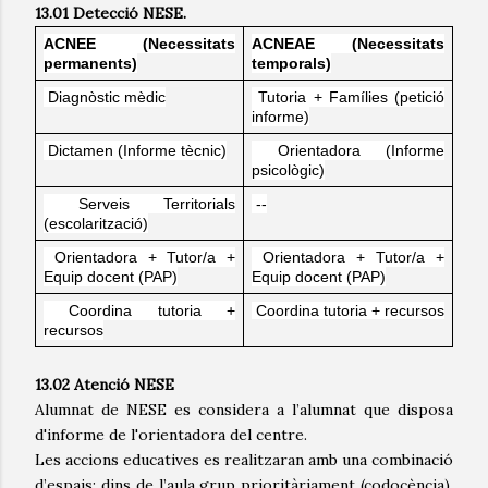
13.01 Detecció NESE.
ACNEE (
Necessitats
ACNEAE (
Necessitats
permanents
)
temporals
)
Diagnòstic
mèdic
Tutoria
+
Famílies
(
petició
informe)
Dictamen (Informe
tècnic
)
Orientadora (Informe
psicològic
)
Serveis
Territorials
--
(
escolarització
)
Orientadora + Tutor/a +
Orientadora + Tutor/a +
Equip
docent
(PAP)
Equip
docent
(PAP)
Coordina
tutoria
+
Coordina
tutoria
+ recursos
recursos
13.02 Atenció NESE
Alumnat de NESE es considera a l’alumnat que disposa
d'informe de l'orientadora del centre.
Les accions educatives es realitzaran amb una combinació
d’espais: dins de l’aula grup prioritàriament (codocència),